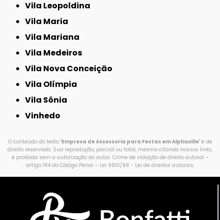
Vila Leopoldina
Vila Maria
Vila Mariana
Vila Medeiros
Vila Nova Conceição
Vila Olímpia
Vila Sônia
Vinhedo
O conteúdo do texto "
Empresa de Assessoria para Festas em Alphaville
" é de
direito reservado. Sua reprodução, parcial ou total, mesmo citando nossos links,
é proibida sem a autorização do autor. Crime de violação de direito autoral –
artigo 184 do Código Penal –
Lei 9610/98 - Lei de direitos autorais
.