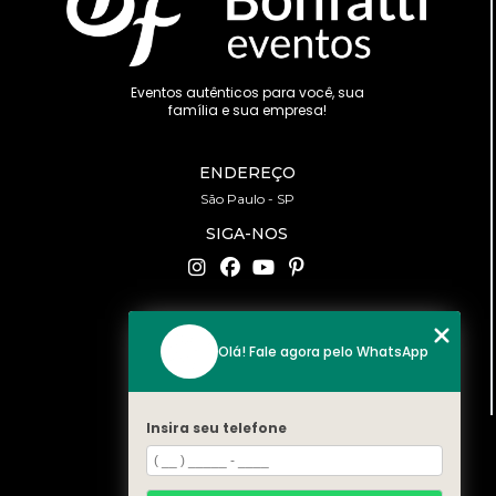
Eventos autênticos para você, sua
família e sua empresa!
ENDEREÇO
São Paulo - SP
SIGA-NOS
CONTATO
Olá! Fale agora pelo WhatsApp
(11) 94519-2422
contato@bonfattieventos.com.br
Insira seu telefone
MENU
HOME
A BONFATTI