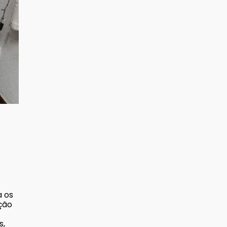
a os
ação
s,