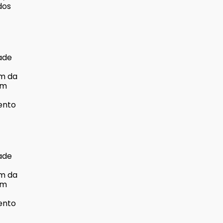
dos
dade
em da
ém
ento
dade
em da
ém
ento