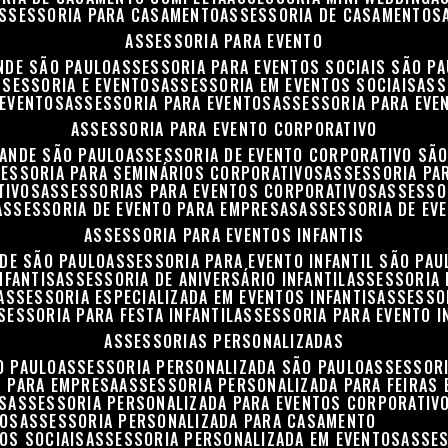
ASSESSORIA PARA CASAMENTO
ASSESSORIA DE CASAMENTOS
ASSESSORIA PARA EVENTO
NDE SÃO PAULO
ASSESSORIA PARA EVENTOS SOCIAIS SÃO P
ASSESSORIA E EVENTOS
ASSESSORIA EM EVENTOS SOCIAIS
AS
 EVENTOS
ASSESSORIA PARA EVENTOS
ASSESSORIA PARA EVE
ASSESSORIA PARA EVENTO CORPORATIVO
RANDE SÃO PAULO
ASSESSORIA DE EVENTO CORPORATIVO SÃ
SESSORIA PARA SEMINÁRIOS CORPORATIVOS
ASSESSORIA P
TIVOS
ASSESSORIAS PARA EVENTOS CORPORATIVOS
ASSESSO
ASSESSORIA DE EVENTO PARA EMPRESAS
ASSESSORIA DE EV
ASSESSORIA PARA EVENTOS INFANTIS
NDE SÃO PAULO
ASSESSORIA PARA EVENTO INFANTIL SÃO PAU
NFANTIS
ASSESSORIA DE ANIVERSÁRIO INFANTIL
ASSESSORIA 
ASSESSORIA ESPECIALIZADA EM EVENTOS INFANTIS
ASSESSO
SSESSORIA PARA FESTA INFANTIL
ASSESSORIA PARA EVENTO I
ASSESSORIAS PERSONALIZADAS
O PAULO
ASSESSORIA PERSONALIZADA SÃO PAULO
ASSESSOR
S PARA EMPRESA
ASSESSORIA PERSONALIZADA PARA FEIRAS
S
ASSESSORIA PERSONALIZADA PARA EVENTOS CORPORATIV
TOS
ASSESSORIA PERSONALIZADA PARA CASAMENTO
OS SOCIAIS
ASSESSORIA PERSONALIZADA EM EVENTOS
ASSE