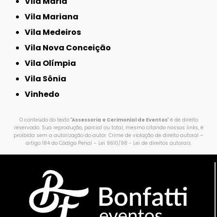
Vila Maria
Vila Mariana
Vila Medeiros
Vila Nova Conceição
Vila Olímpia
Vila Sônia
Vinhedo
O conteúdo do texto "
Assessoria e Cerimonial de Eventos
" é de direito
reservado. Sua reprodução, parcial ou total, mesmo citando nossos links, é
proibida sem a autorização do autor. Crime de violação de direito autoral –
artigo 184 do Código Penal –
Lei 9610/98 - Lei de direitos autorais
.