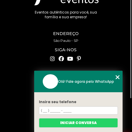
Eventos autênticos para você, sua
família e sua empresa!
ENDEREÇO
São Paulo - SP
SIGA-NOS
CONTATO
Olá! Fale agora pelo WhatsApp
(11) 94519-2422
contato@bonfattieventos.com.br
Insira seu telefone
MENU
HOME
A BONFATTI
INICIAR CONVERSA
SERVIÇOS
CONTATO