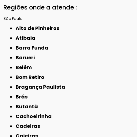
Regiões onde a atende :
São Paulo
Alto de Pinheiros
Atibaia
Barra Funda
Barueri
Belém
Bom Retiro
Bragança Paulista
Brás
Butantã
Cachoeirinha
Cadeiras
Caieiras