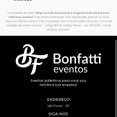
O conteúdo do texto "
Empresa de Assessoria e Organização de Eventos
Telefone Jundiaí
" é de direito reservado. Sua reprodução, parcial ou total,
mesmo citando nossos links, é proibida sem a autorização do autor. Crime de
violação de direito autoral – artigo 184 do Código Penal –
Lei 9610/98 - Lei de
direitos autorais
.
Eventos autênticos para você, sua
família e sua empresa!
ENDEREÇO
São Paulo - SP
SIGA-NOS