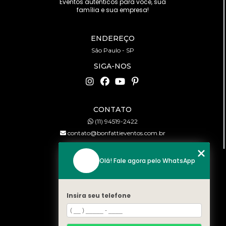
Eventos autênticos para você, sua
família e sua empresa!
ENDEREÇO
São Paulo - SP
SIGA-NOS
CONTATO
(11) 94519-2422
contato@bonfattieventos.com.br
Olá! Fale agora pelo WhatsApp
MENU
HOME
A BONFATTI
Insira seu telefone
SERVIÇOS
CONTATO
CATEGORIAS