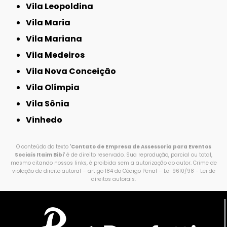
Vila Leopoldina
Vila Maria
Vila Mariana
Vila Medeiros
Vila Nova Conceição
Vila Olímpia
Vila Sônia
Vinhedo
O conteúdo do texto "
Contato de Empresa de Assessoria para Eventos
Sociais Itaim Bibi
" é de direito reservado. Sua reprodução, parcial ou total,
mesmo citando nossos links, é proibida sem a autorização do autor. Crime de
violação de direito autoral – artigo 184 do Código Penal –
Lei 9610/98 - Lei de
direitos autorais
.