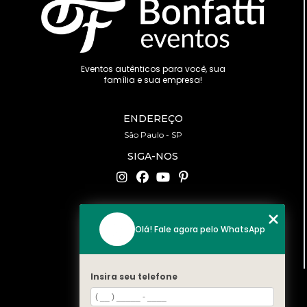
Eventos autênticos para você, sua
família e sua empresa!
ENDEREÇO
São Paulo - SP
SIGA-NOS
CONTATO
Olá! Fale agora pelo WhatsApp
(11) 94519-2422
contato@bonfattieventos.com.br
Insira seu telefone
MENU
HOME