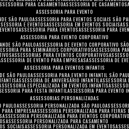
ASSESSORIA PARA CASAMENTO
ASSESSORIA DE CASAMENTOS
ASSESSORIA PARA EVENTO
NDE SÃO PAULO
ASSESSORIA PARA EVENTOS SOCIAIS SÃO P
ASSESSORIA E EVENTOS
ASSESSORIA EM EVENTOS SOCIAIS
AS
 EVENTOS
ASSESSORIA PARA EVENTOS
ASSESSORIA PARA EVE
ASSESSORIA PARA EVENTO CORPORATIVO
RANDE SÃO PAULO
ASSESSORIA DE EVENTO CORPORATIVO SÃ
SESSORIA PARA SEMINÁRIOS CORPORATIVOS
ASSESSORIA P
TIVOS
ASSESSORIAS PARA EVENTOS CORPORATIVOS
ASSESSO
ASSESSORIA DE EVENTO PARA EMPRESAS
ASSESSORIA DE EV
ASSESSORIA PARA EVENTOS INFANTIS
NDE SÃO PAULO
ASSESSORIA PARA EVENTO INFANTIL SÃO PAU
NFANTIS
ASSESSORIA DE ANIVERSÁRIO INFANTIL
ASSESSORIA 
ASSESSORIA ESPECIALIZADA EM EVENTOS INFANTIS
ASSESSO
SSESSORIA PARA FESTA INFANTIL
ASSESSORIA PARA EVENTO I
ASSESSORIAS PERSONALIZADAS
O PAULO
ASSESSORIA PERSONALIZADA SÃO PAULO
ASSESSOR
S PARA EMPRESA
ASSESSORIA PERSONALIZADA PARA FEIRAS
S
ASSESSORIA PERSONALIZADA PARA EVENTOS CORPORATIV
TOS
ASSESSORIA PERSONALIZADA PARA CASAMENTO
OS SOCIAIS
ASSESSORIA PERSONALIZADA EM EVENTOS
ASSE