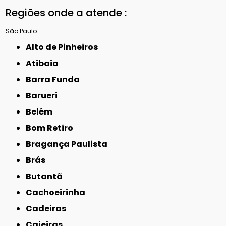
Regiões onde a atende :
São Paulo
Alto de Pinheiros
Atibaia
Barra Funda
Barueri
Belém
Bom Retiro
Bragança Paulista
Brás
Butantã
Cachoeirinha
Cadeiras
Caieiras