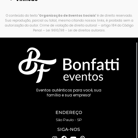
O conteúdo do texto "
Organização de Eventos Sociais
" é de direito reservado.
Sua reprodução, parcial ou total, mesmo citando nossos links, é proibida sem a
autorização do autor. Crime de violação de direito autoral – artigo 184 do Código
Penal –
Lei 9610/98 - Lei de direitos autorais
.
Eventos autênticos para você, sua
família e sua empresa!
ENDEREÇO
São Paulo - SP
SIGA-NOS