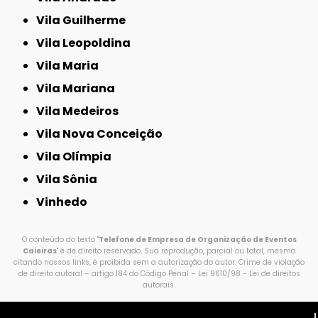
Vila Guilherme
Vila Leopoldina
Vila Maria
Vila Mariana
Vila Medeiros
Vila Nova Conceição
Vila Olímpia
Vila Sônia
Vinhedo
O conteúdo do texto "
Telefone de Empresa de Organização de Eventos
Caieiras
" é de direito reservado. Sua reprodução, parcial ou total, mesmo
citando nossos links, é proibida sem a autorização do autor. Crime de violação
de direito autoral – artigo 184 do Código Penal –
Lei 9610/98 - Lei de direitos
autorais
.