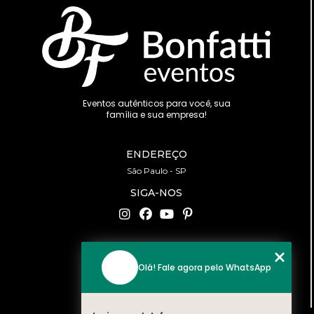
Eventos autênticos para você, sua
família e sua empresa!
ENDEREÇO
São Paulo - SP
SIGA-NOS
CONTATO
Olá! Fale agora pelo WhatsApp
(11) 94519-2422
contato@bonfattieventos.com.br