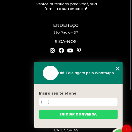
Eventos autênticos para você, sua
família e sua empresa!
ENDEREÇO
São Paulo - SP
SIGA-NOS
CONTATO
Olá! Fale agora pelo WhatsApp
(11) 94519-2422
contato@bonfattieventos.com.br
Insira seu telefone
MENU
HOME
A BONFATTI
INICIAR CONVERSA
SERVIÇOS
CONTATO
1
CATEGORIAS