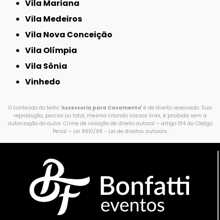
Vila Mariana
Vila Medeiros
Vila Nova Conceição
Vila Olímpia
Vila Sônia
Vinhedo
O conteúdo do texto "
Assessoria para Casamento
" é de direito reservado. Sua
reprodução, parcial ou total, mesmo citando nossos links, é proibida sem a
autorização do autor. Crime de violação de direito autoral – artigo 184 do Código
Penal –
Lei 9610/98 - Lei de direitos autorais
.