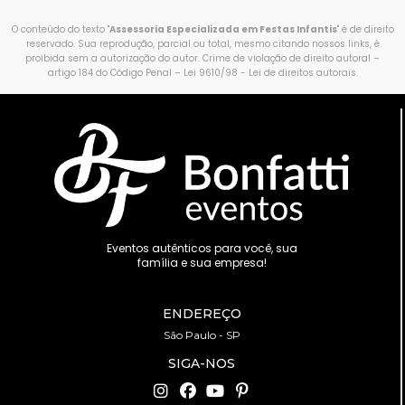
O conteúdo do texto "
Assessoria Especializada em Festas Infantis
" é de direito
reservado. Sua reprodução, parcial ou total, mesmo citando nossos links, é
proibida sem a autorização do autor. Crime de violação de direito autoral –
artigo 184 do Código Penal –
Lei 9610/98 - Lei de direitos autorais
.
Eventos autênticos para você, sua
família e sua empresa!
ENDEREÇO
São Paulo - SP
SIGA-NOS