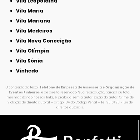
Vila Leopoldina
Vila Maria
Vila Mariana
Vila Medeiros
Vila Nova Conceição
Vila Olímpia
Vila Sônia
Vinhedo
O conteúdo do texto "
Telefone de Empresa de Assessoria e Organização de
Eventos Pinheiros
" é de direito reservado. Sua reprodução, parcial ou total,
mesmo citando nossos links, é proibida sem a autorização do autor. Crime de
violação de direito autoral – artigo 184 do Código Penal –
Lei 9610/98 - Lei de
direitos autorais
.