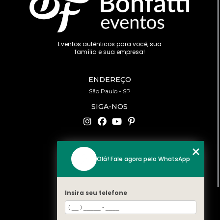
Eventos autênticos para você, sua
família e sua empresa!
ENDEREÇO
São Paulo - SP
SIGA-NOS
CONTATO
Olá! Fale agora pelo WhatsApp
(11) 94519-2422
contato@bonfattieventos.com.br
Insira seu telefone
MENU
HOME