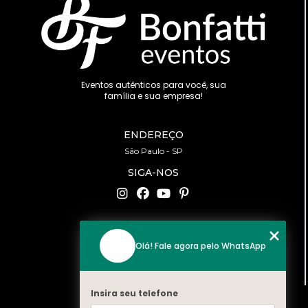
Eventos autênticos para você, sua
família e sua empresa!
ENDEREÇO
São Paulo - SP
SIGA-NOS
CONTATO
Olá! Fale agora pelo WhatsApp
(11) 94519-2422
contato@bonfattieventos.com.br
Insira seu telefone
MENU