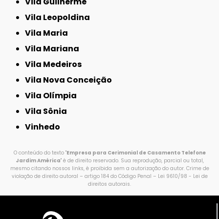
Vila Guilherme
Vila Leopoldina
Vila Maria
Vila Mariana
Vila Medeiros
Vila Nova Conceição
Vila Olímpia
Vila Sônia
Vinhedo
O conteúdo do texto "
Empresa para Cerimonial de Casamento Telefone
Jardim América
" é de direito reservado. Sua reprodução, parcial ou total,
mesmo citando nossos links, é proibida sem a autorização do autor. Crime de
violação de direito autoral – artigo 184 do Código Penal –
Lei 9610/98 - Lei de
direitos autorais
.