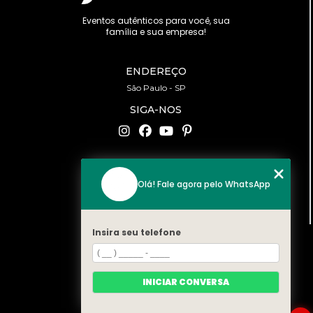
Eventos autênticos para você, sua
família e sua empresa!
ENDEREÇO
São Paulo - SP
SIGA-NOS
CONTATO
Olá! Fale agora pelo WhatsApp
(11) 94519-2422
contato@bonfattieventos.com.br
Insira seu telefone
MENU
HOME
A BONFATTI
INICIAR CONVERSA
SERVIÇOS
CONTATO