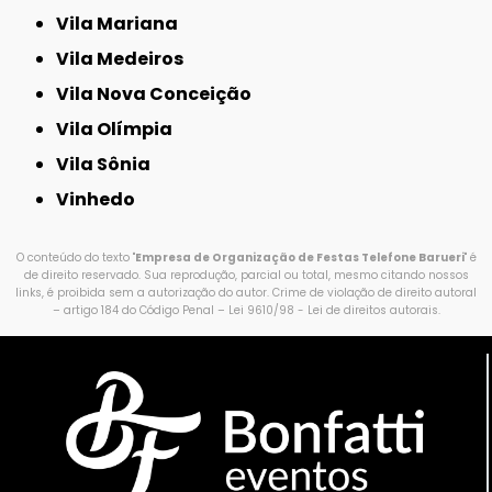
Vila Mariana
Vila Medeiros
Vila Nova Conceição
Vila Olímpia
Vila Sônia
Vinhedo
O conteúdo do texto "
Empresa de Organização de Festas Telefone Barueri
" é
de direito reservado. Sua reprodução, parcial ou total, mesmo citando nossos
links, é proibida sem a autorização do autor. Crime de violação de direito autoral
– artigo 184 do Código Penal –
Lei 9610/98 - Lei de direitos autorais
.