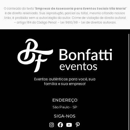
O conteúdo do texto "
Empresa de Assessoria para Eventos Sociais Vila Maria
"
é de direito reservado. Sua reprodução, parcial ou total, mesmo citando nossos
links, é proibida sem a autorização do autor. Crime de violação de direito autoral
– artigo 184 do Código Penal –
Lei 9610/98 - Lei de direitos autorais
.
Eventos autênticos para você, sua
família e sua empresa!
ENDEREÇO
São Paulo - SP
SIGA-NOS