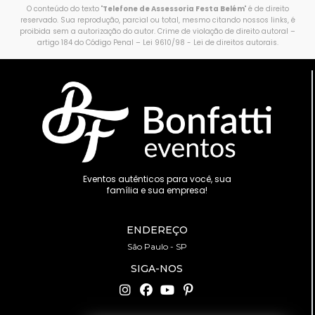
O conteúdo do texto "
Telefone de Assessoria Festa Belém
" é de direito
reservado. Sua reprodução, parcial ou total, mesmo citando nossos links, é
proibida sem a autorização do autor. Crime de violação de direito autoral –
artigo 184 do Código Penal –
Lei 9610/98 - Lei de direitos autorais
.
Eventos autênticos para você, sua
família e sua empresa!
ENDEREÇO
São Paulo - SP
SIGA-NOS