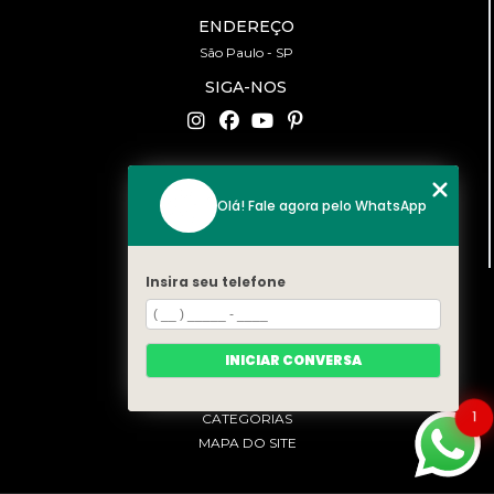
ENDEREÇO
São Paulo - SP
SIGA-NOS
CONTATO
Olá! Fale agora pelo WhatsApp
(11) 94519-2422
contato@bonfattieventos.com.br
Insira seu telefone
MENU
HOME
A BONFATTI
INICIAR CONVERSA
SERVIÇOS
CONTATO
1
CATEGORIAS
MAPA DO SITE