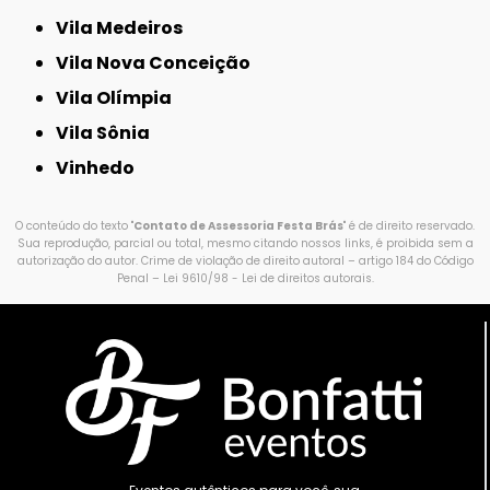
Vila Medeiros
Vila Nova Conceição
Vila Olímpia
Vila Sônia
Vinhedo
O conteúdo do texto "
Contato de Assessoria Festa Brás
" é de direito reservado.
Sua reprodução, parcial ou total, mesmo citando nossos links, é proibida sem a
autorização do autor. Crime de violação de direito autoral – artigo 184 do Código
Penal –
Lei 9610/98 - Lei de direitos autorais
.