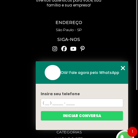
Eventos autênticos para você, sua
família e sua empresa!
ENDEREÇO
São Paulo - SP
SIGA-NOS
CONTATO
Olá! Fale agora pelo WhatsApp
(11) 94519-2422
contato@bonfattieventos.com.br
Insira seu telefone
MENU
HOME
A BONFATTI
INICIAR CONVERSA
SERVIÇOS
CONTATO
1
CATEGORIAS