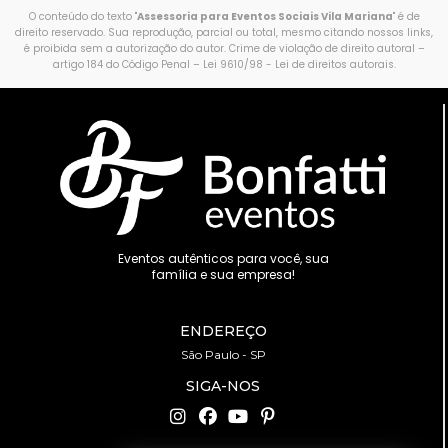
O conteúdo do texto "
Assessoria para Eventos Sociais Vila Mariana
" é de
direito reservado. Sua reprodução, parcial ou total, mesmo citando nossos links,
é proibida sem a autorização do autor. Crime de violação de direito autoral –
artigo 184 do Código Penal –
Lei 9610/98 - Lei de direitos autorais
.
Eventos autênticos para você, sua
família e sua empresa!
ENDEREÇO
São Paulo - SP
SIGA-NOS