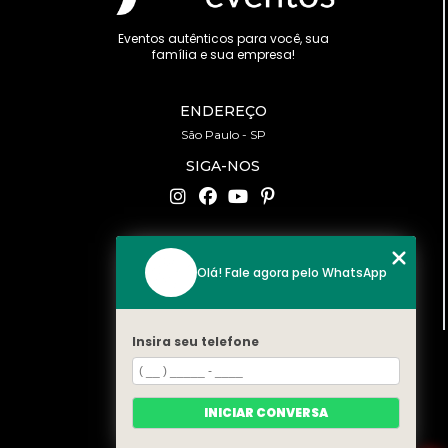
Eventos autênticos para você, sua
família e sua empresa!
ENDEREÇO
São Paulo - SP
SIGA-NOS
CONTATO
Olá! Fale agora pelo WhatsApp
(11) 94519-2422
contato@bonfattieventos.com.br
Insira seu telefone
MENU
HOME
A BONFATTI
INICIAR CONVERSA
SERVIÇOS
CONTATO