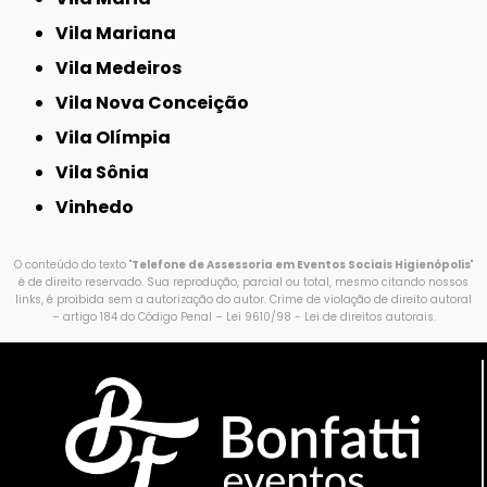
Vila Mariana
Vila Medeiros
Vila Nova Conceição
Vila Olímpia
Vila Sônia
Vinhedo
O conteúdo do texto "
Telefone de Assessoria em Eventos Sociais Higienópolis
"
é de direito reservado. Sua reprodução, parcial ou total, mesmo citando nossos
links, é proibida sem a autorização do autor. Crime de violação de direito autoral
– artigo 184 do Código Penal –
Lei 9610/98 - Lei de direitos autorais
.