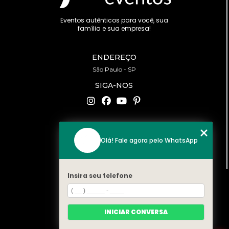
Eventos autênticos para você, sua
família e sua empresa!
ENDEREÇO
São Paulo - SP
SIGA-NOS
CONTATO
Olá! Fale agora pelo WhatsApp
(11) 94519-2422
contato@bonfattieventos.com.br
Insira seu telefone
MENU
HOME
A BONFATTI
INICIAR CONVERSA
SERVIÇOS
CONTATO