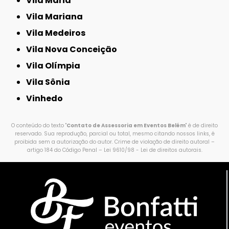
Vila Maria
Vila Mariana
Vila Medeiros
Vila Nova Conceição
Vila Olímpia
Vila Sônia
Vinhedo
O conteúdo do texto "
Contato de Assessoria em Eventos Belém
" é de direito
reservado. Sua reprodução, parcial ou total, mesmo citando nossos links, é
proibida sem a autorização do autor. Crime de violação de direito autoral –
artigo 184 do Código Penal –
Lei 9610/98 - Lei de direitos autorais
.