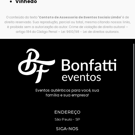
Vinhedo
O conteúdo do texto "
Contato de Assessoria de Eventos Sociais Limão
" é de
direito reservado. Sua reprodução, parcial ou total, mesmo citando nossos links,
é proibida sem a autorização do autor. Crime de violação de direito autoral –
artigo 184 do Código Penal –
Lei 9610/98 - Lei de direitos autorais
.
Eventos autênticos para você, sua
família e sua empresa!
ENDEREÇO
São Paulo - SP
SIGA-NOS