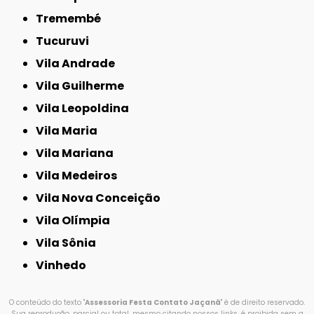
Tremembé
Tucuruvi
Vila Andrade
Vila Guilherme
Vila Leopoldina
Vila Maria
Vila Mariana
Vila Medeiros
Vila Nova Conceição
Vila Olímpia
Vila Sônia
Vinhedo
O conteúdo do texto "
Assessoria Festa Contato Jaçanã
" é de direito reservado.
Sua reprodução, parcial ou total, mesmo citando nossos links, é proibida sem a