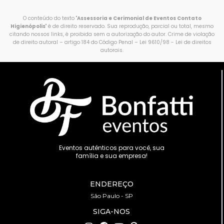
O conteúdo do texto "
Assessoria e Cerimonial de Eventos Contato
Higienópolis
" é de direito reservado. Sua reprodução, parcial ou total, mesmo
citando nossos links, é proibida sem a autorização do autor. Crime de violação
de direito autoral – artigo 184 do Código Penal –
Lei 9610/98 - Lei de direitos
autorais
.
Eventos autênticos para você, sua
família e sua empresa!
ENDEREÇO
São Paulo - SP
SIGA-NOS