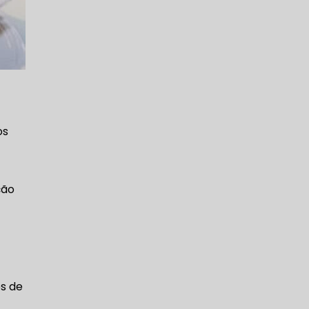
os
ção
os de