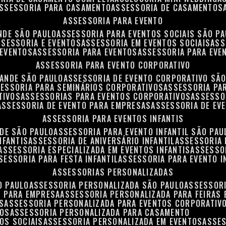
ASSESSORIA PARA CASAMENTO
ASSESSORIA DE CASAMENTOS
ASSESSORIA PARA EVENTO
NDE SÃO PAULO
ASSESSORIA PARA EVENTOS SOCIAIS SÃO P
ASSESSORIA E EVENTOS
ASSESSORIA EM EVENTOS SOCIAIS
AS
 EVENTOS
ASSESSORIA PARA EVENTOS
ASSESSORIA PARA EVE
ASSESSORIA PARA EVENTO CORPORATIVO
RANDE SÃO PAULO
ASSESSORIA DE EVENTO CORPORATIVO SÃ
SESSORIA PARA SEMINÁRIOS CORPORATIVOS
ASSESSORIA P
TIVOS
ASSESSORIAS PARA EVENTOS CORPORATIVOS
ASSESSO
ASSESSORIA DE EVENTO PARA EMPRESAS
ASSESSORIA DE EV
ASSESSORIA PARA EVENTOS INFANTIS
NDE SÃO PAULO
ASSESSORIA PARA EVENTO INFANTIL SÃO PAU
NFANTIS
ASSESSORIA DE ANIVERSÁRIO INFANTIL
ASSESSORIA 
ASSESSORIA ESPECIALIZADA EM EVENTOS INFANTIS
ASSESSO
SSESSORIA PARA FESTA INFANTIL
ASSESSORIA PARA EVENTO I
ASSESSORIAS PERSONALIZADAS
O PAULO
ASSESSORIA PERSONALIZADA SÃO PAULO
ASSESSOR
S PARA EMPRESA
ASSESSORIA PERSONALIZADA PARA FEIRAS
S
ASSESSORIA PERSONALIZADA PARA EVENTOS CORPORATIV
TOS
ASSESSORIA PERSONALIZADA PARA CASAMENTO
OS SOCIAIS
ASSESSORIA PERSONALIZADA EM EVENTOS
ASSE