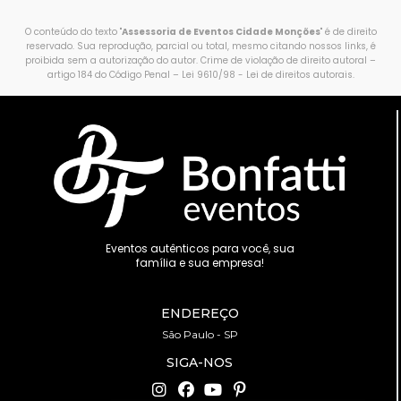
O conteúdo do texto "
Assessoria de Eventos Cidade Monções
" é de direito
reservado. Sua reprodução, parcial ou total, mesmo citando nossos links, é
proibida sem a autorização do autor. Crime de violação de direito autoral –
artigo 184 do Código Penal –
Lei 9610/98 - Lei de direitos autorais
.
Eventos autênticos para você, sua
família e sua empresa!
ENDEREÇO
São Paulo - SP
SIGA-NOS