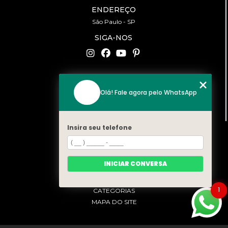
ENDEREÇO
São Paulo - SP
SIGA-NOS
CONTATO
Olá! Fale agora pelo WhatsApp
(11) 94519-2422
contato@bonfattieventos.com.br
Insira seu telefone
MENU
HOME
A BONFATTI
INICIAR CONVERSA
SERVIÇOS
CONTATO
1
CATEGORIAS
MAPA DO SITE