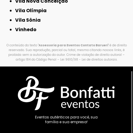
Vila Nova Conceição
Vila Olímpia
Vila Sônia
Vinhedo
O conteúdo do texto "
Assessoria para Eventos Contato Barueri
" é de direito
reservado. Sua reprodução, parcial ou total, mesmo citando nossos links, é
proibida sem a autorização do autor. Crime de violação de direito autoral –
artigo 184 do Código Penal –
Lei 9610/98 - Lei de direitos autorais
.
Eventos autênticos para você, sua
família e sua empresa!