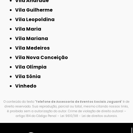
Vila Andrade
Vila Guilherme
Vila Leopoldina
Vila Maria
Vila Mariana
Vila Medeiros
Vila Nova Conceição
Vila Olímpia
Vila Sônia
Vinhedo
O conteúdo do texto "
Telefone de Assessoria de Eventos Sociais Jaguaré
" é de
direito reservado. Sua reprodução, parcial ou total, mesmo citando nossos links,
é proibida sem a autorização do autor. Crime de violação de direito autoral –
artigo 184 do Código Penal –
Lei 9610/98 - Lei de direitos autorais
.