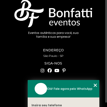
Eventos autênticos para você, sua
família e sua empresa!
ENDEREÇO
São Paulo - SP
SIGA-NOS
CONTATO
Olá! Fale agora pelo WhatsApp
(11) 94519-2422
contato@bonfattieventos.com.br
Insira seu telefone