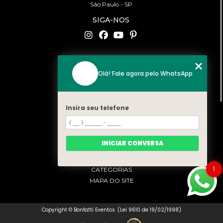
São Paulo - SP
SIGA-NOS
CONTATO
Olá! Fale agora pelo WhatsApp
(11) 94519-2422
contato@bonfattieventos.com.br
Insira seu telefone
MENU
HOME
A BONFATTI
INICIAR CONVERSA
SERVIÇOS
CONTATO
1
CATEGORIAS
MAPA DO SITE
Copyright © Bonfatti Eventos. (Lei 9610 de 19/02/1998)