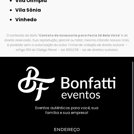
Vila Olímpia
Vila Sônia
Vinhedo
O conteúdo do texto "
Contato de Assessoria para Festa Sé Bela Vista
" é de
direito reservado. Sua reprodução, parcial ou total, mesmo citando nossos links,
é proibida sem a autorização do autor. Crime de violação de direito autoral –
artigo 184 do Código Penal –
Lei 9610/98 - Lei de direitos autorais
.
Eventos autênticos para você, sua
família e sua empresa!
ENDEREÇO