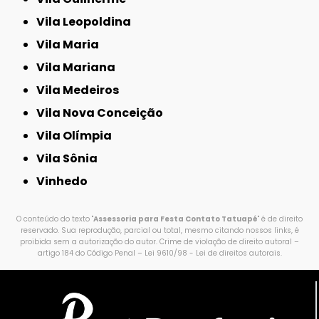
Vila Leopoldina
Vila Maria
Vila Mariana
Vila Medeiros
Vila Nova Conceição
Vila Olímpia
Vila Sônia
Vinhedo
O conteúdo do texto "
Assessoria para Festa Contato Tatuapé
" é de direito
reservado. Sua reprodução, parcial ou total, mesmo citando nossos links, é
proibida sem a autorização do autor. Crime de violação de direito autoral –
artigo 184 do Código Penal –
Lei 9610/98 - Lei de direitos autorais
.