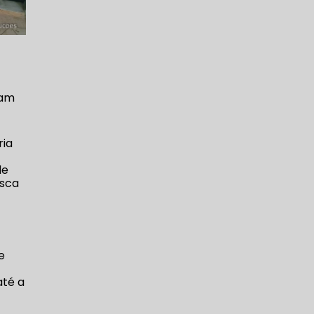
cam
ria
de
usca
e
até a