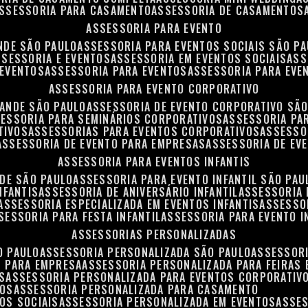
ASSESSORIA PARA CASAMENTO
ASSESSORIA DE CASAMENTOS
ASSESSORIA PARA EVENTO
NDE SÃO PAULO
ASSESSORIA PARA EVENTOS SOCIAIS SÃO P
ASSESSORIA E EVENTOS
ASSESSORIA EM EVENTOS SOCIAIS
AS
 EVENTOS
ASSESSORIA PARA EVENTOS
ASSESSORIA PARA EVE
ASSESSORIA PARA EVENTO CORPORATIVO
RANDE SÃO PAULO
ASSESSORIA DE EVENTO CORPORATIVO SÃ
SESSORIA PARA SEMINÁRIOS CORPORATIVOS
ASSESSORIA P
TIVOS
ASSESSORIAS PARA EVENTOS CORPORATIVOS
ASSESSO
ASSESSORIA DE EVENTO PARA EMPRESAS
ASSESSORIA DE EV
ASSESSORIA PARA EVENTOS INFANTIS
NDE SÃO PAULO
ASSESSORIA PARA EVENTO INFANTIL SÃO PAU
NFANTIS
ASSESSORIA DE ANIVERSÁRIO INFANTIL
ASSESSORIA 
ASSESSORIA ESPECIALIZADA EM EVENTOS INFANTIS
ASSESSO
SSESSORIA PARA FESTA INFANTIL
ASSESSORIA PARA EVENTO I
ASSESSORIAS PERSONALIZADAS
O PAULO
ASSESSORIA PERSONALIZADA SÃO PAULO
ASSESSOR
S PARA EMPRESA
ASSESSORIA PERSONALIZADA PARA FEIRAS
S
ASSESSORIA PERSONALIZADA PARA EVENTOS CORPORATIV
TOS
ASSESSORIA PERSONALIZADA PARA CASAMENTO
OS SOCIAIS
ASSESSORIA PERSONALIZADA EM EVENTOS
ASSE