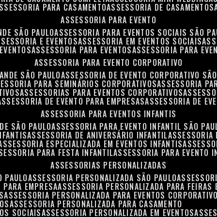
ASSESSORIA PARA CASAMENTO
ASSESSORIA DE CASAMENTOS
ASSESSORIA PARA EVENTO
NDE SÃO PAULO
ASSESSORIA PARA EVENTOS SOCIAIS SÃO P
ASSESSORIA E EVENTOS
ASSESSORIA EM EVENTOS SOCIAIS
AS
 EVENTOS
ASSESSORIA PARA EVENTOS
ASSESSORIA PARA EVE
ASSESSORIA PARA EVENTO CORPORATIVO
RANDE SÃO PAULO
ASSESSORIA DE EVENTO CORPORATIVO SÃ
SESSORIA PARA SEMINÁRIOS CORPORATIVOS
ASSESSORIA P
TIVOS
ASSESSORIAS PARA EVENTOS CORPORATIVOS
ASSESSO
ASSESSORIA DE EVENTO PARA EMPRESAS
ASSESSORIA DE EV
ASSESSORIA PARA EVENTOS INFANTIS
NDE SÃO PAULO
ASSESSORIA PARA EVENTO INFANTIL SÃO PAU
NFANTIS
ASSESSORIA DE ANIVERSÁRIO INFANTIL
ASSESSORIA 
ASSESSORIA ESPECIALIZADA EM EVENTOS INFANTIS
ASSESSO
SSESSORIA PARA FESTA INFANTIL
ASSESSORIA PARA EVENTO I
ASSESSORIAS PERSONALIZADAS
O PAULO
ASSESSORIA PERSONALIZADA SÃO PAULO
ASSESSOR
S PARA EMPRESA
ASSESSORIA PERSONALIZADA PARA FEIRAS
S
ASSESSORIA PERSONALIZADA PARA EVENTOS CORPORATIV
TOS
ASSESSORIA PERSONALIZADA PARA CASAMENTO
OS SOCIAIS
ASSESSORIA PERSONALIZADA EM EVENTOS
ASSE