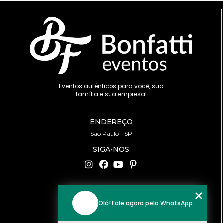
Eventos autênticos para você, sua
família e sua empresa!
ENDEREÇO
São Paulo - SP
SIGA-NOS
CONTATO
Olá! Fale agora pelo WhatsApp
(11) 94519-2422
contato@bonfattieventos.com.br