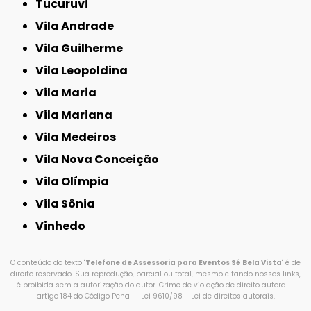
Tucuruvi
Vila Andrade
Vila Guilherme
Vila Leopoldina
Vila Maria
Vila Mariana
Vila Medeiros
Vila Nova Conceição
Vila Olímpia
Vila Sônia
Vinhedo
O conteúdo do texto "
Telefone de Assessoria para Eventos Sé Bela Vista
" é de
direito reservado. Sua reprodução, parcial ou total, mesmo citando nossos links,
é proibida sem a autorização do autor. Crime de violação de direito autoral –
artigo 184 do Código Penal –
Lei 9610/98 - Lei de direitos autorais
.