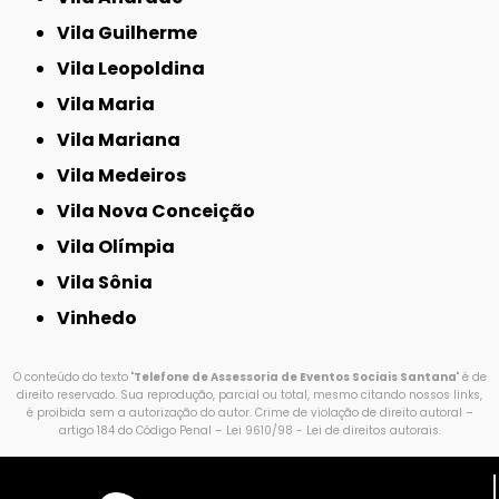
Vila Guilherme
Vila Leopoldina
Vila Maria
Vila Mariana
Vila Medeiros
Vila Nova Conceição
Vila Olímpia
Vila Sônia
Vinhedo
O conteúdo do texto "
Telefone de Assessoria de Eventos Sociais Santana
" é de
direito reservado. Sua reprodução, parcial ou total, mesmo citando nossos links,
é proibida sem a autorização do autor. Crime de violação de direito autoral –
artigo 184 do Código Penal –
Lei 9610/98 - Lei de direitos autorais
.