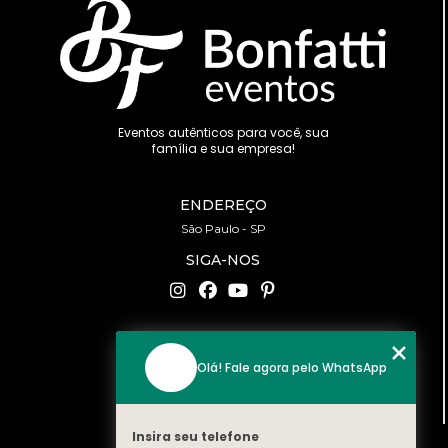
Eventos autênticos para você, sua
família e sua empresa!
ENDEREÇO
São Paulo - SP
SIGA-NOS
CONTATO
Olá! Fale agora pelo WhatsApp
(11) 94519-2422
contato@bonfattieventos.com.br
Insira seu telefone