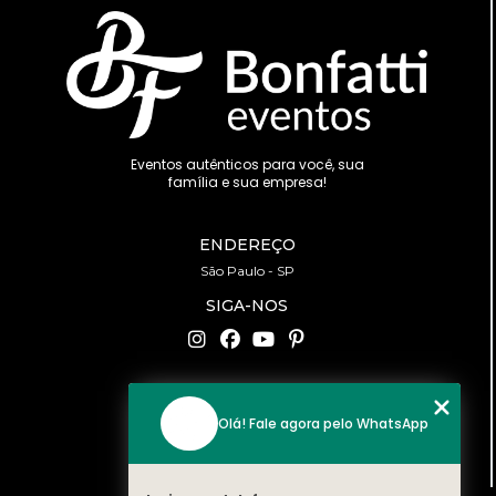
Eventos autênticos para você, sua
família e sua empresa!
ENDEREÇO
São Paulo - SP
SIGA-NOS
CONTATO
Olá! Fale agora pelo WhatsApp
(11) 94519-2422
contato@bonfattieventos.com.br