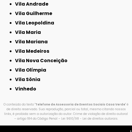
Vila Andrade
Vila Guilherme
Vila Leopoldina
Vila Maria
Vila Mariana
Vila Medeiros
Vila Nova Conceição
Vila Olímpia
Vila Sônia
Vinhedo
O conteúdo do texto "
Telefone de Assessoria de Eventos Sociais Casa Verde
" é
de direito reservado. Sua reprodução, parcial ou total, mesmo citando nossos
links, é proibida sem a autorização do autor. Crime de violação de direito autoral
– artigo 184 do Código Penal –
Lei 9610/98 - Lei de direitos autorais
.