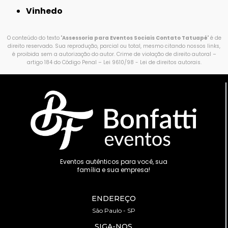
Vinhedo
O conteúdo do texto "
Assessoria para Eventos Sociais Contato Tatuapé
" é de
direito reservado. Sua reprodução, parcial ou total, mesmo citando nossos links,
é proibida sem a autorização do autor. Crime de violação de direito autoral –
artigo 184 do Código Penal –
Lei 9610/98 - Lei de direitos autorais
.
Eventos autênticos para você, sua
família e sua empresa!
ENDEREÇO
São Paulo - SP
SIGA-NOS