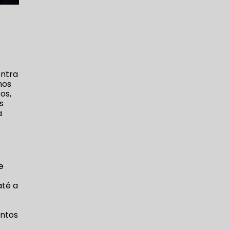
ontra
mos
os,
s
a
e
até a
entos