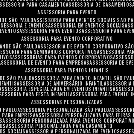
ASSESSORIA PARA CASAMENTO
ASSESSORIA DE CASAMENTOS
ASSESSORIA PARA EVENTO
NDE SÃO PAULO
ASSESSORIA PARA EVENTOS SOCIAIS SÃO P
ASSESSORIA E EVENTOS
ASSESSORIA EM EVENTOS SOCIAIS
AS
 EVENTOS
ASSESSORIA PARA EVENTOS
ASSESSORIA PARA EVE
ASSESSORIA PARA EVENTO CORPORATIVO
RANDE SÃO PAULO
ASSESSORIA DE EVENTO CORPORATIVO SÃ
SESSORIA PARA SEMINÁRIOS CORPORATIVOS
ASSESSORIA P
TIVOS
ASSESSORIAS PARA EVENTOS CORPORATIVOS
ASSESSO
ASSESSORIA DE EVENTO PARA EMPRESAS
ASSESSORIA DE EV
ASSESSORIA PARA EVENTOS INFANTIS
NDE SÃO PAULO
ASSESSORIA PARA EVENTO INFANTIL SÃO PAU
NFANTIS
ASSESSORIA DE ANIVERSÁRIO INFANTIL
ASSESSORIA 
ASSESSORIA ESPECIALIZADA EM EVENTOS INFANTIS
ASSESSO
SSESSORIA PARA FESTA INFANTIL
ASSESSORIA PARA EVENTO I
ASSESSORIAS PERSONALIZADAS
O PAULO
ASSESSORIA PERSONALIZADA SÃO PAULO
ASSESSOR
S PARA EMPRESA
ASSESSORIA PERSONALIZADA PARA FEIRAS
S
ASSESSORIA PERSONALIZADA PARA EVENTOS CORPORATIV
TOS
ASSESSORIA PERSONALIZADA PARA CASAMENTO
OS SOCIAIS
ASSESSORIA PERSONALIZADA EM EVENTOS
ASSE