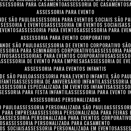
ASSESSORIA PARA CASAMENTO
ASSESSORIA DE CASAMENTOS
ASSESSORIA PARA EVENTO
NDE SÃO PAULO
ASSESSORIA PARA EVENTOS SOCIAIS SÃO P
ASSESSORIA E EVENTOS
ASSESSORIA EM EVENTOS SOCIAIS
AS
 EVENTOS
ASSESSORIA PARA EVENTOS
ASSESSORIA PARA EVE
ASSESSORIA PARA EVENTO CORPORATIVO
RANDE SÃO PAULO
ASSESSORIA DE EVENTO CORPORATIVO SÃ
SESSORIA PARA SEMINÁRIOS CORPORATIVOS
ASSESSORIA P
TIVOS
ASSESSORIAS PARA EVENTOS CORPORATIVOS
ASSESSO
ASSESSORIA DE EVENTO PARA EMPRESAS
ASSESSORIA DE EV
ASSESSORIA PARA EVENTOS INFANTIS
NDE SÃO PAULO
ASSESSORIA PARA EVENTO INFANTIL SÃO PAU
NFANTIS
ASSESSORIA DE ANIVERSÁRIO INFANTIL
ASSESSORIA 
ASSESSORIA ESPECIALIZADA EM EVENTOS INFANTIS
ASSESSO
SSESSORIA PARA FESTA INFANTIL
ASSESSORIA PARA EVENTO I
ASSESSORIAS PERSONALIZADAS
O PAULO
ASSESSORIA PERSONALIZADA SÃO PAULO
ASSESSOR
S PARA EMPRESA
ASSESSORIA PERSONALIZADA PARA FEIRAS
S
ASSESSORIA PERSONALIZADA PARA EVENTOS CORPORATIV
TOS
ASSESSORIA PERSONALIZADA PARA CASAMENTO
OS SOCIAIS
ASSESSORIA PERSONALIZADA EM EVENTOS
ASSE