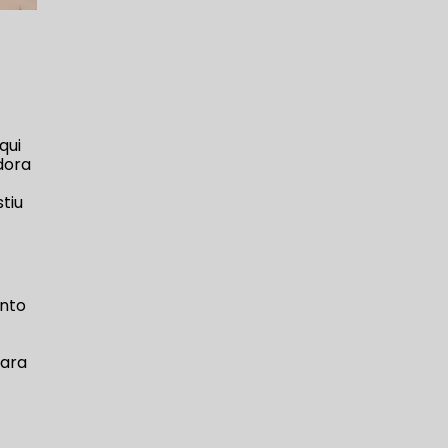
qui
dora
tiu
ento
para