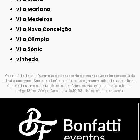
Vila Mariana
Vila Medeiros
Vila Nova Conceição
Vila Olímpia
Vila Sônia
Vinhedo
O conteúdo do texto "
Contato de Assessoria de Eventos Jardim Europa
" é de
direito reservado. Sua reprodução, parcial ou total, mesmo citando nossos links,
é proibida sem a autorização do autor. Crime de violação de direito autoral –
artigo 184 do Código Penal –
Lei 9610/98 - Lei de direitos autorais
.