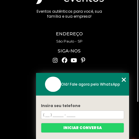
Eventos autênticos para você, sua
família e sua empresa!
ENDEREÇO
São Paulo - SP
SIGA-NOS
CONTATO
Olá! Fale agora pelo WhatsApp
(11) 94519-2422
contato@bonfattieventos.com.br
Insira seu telefone
MENU
HOME
A BONFATTI
INICIAR CONVERSA
SERVIÇOS
CONTATO