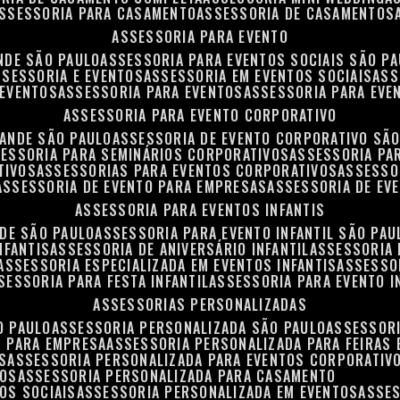
ASSESSORIA PARA CASAMENTO
ASSESSORIA DE CASAMENTOS
ASSESSORIA PARA EVENTO
NDE SÃO PAULO
ASSESSORIA PARA EVENTOS SOCIAIS SÃO P
ASSESSORIA E EVENTOS
ASSESSORIA EM EVENTOS SOCIAIS
AS
 EVENTOS
ASSESSORIA PARA EVENTOS
ASSESSORIA PARA EVE
ASSESSORIA PARA EVENTO CORPORATIVO
RANDE SÃO PAULO
ASSESSORIA DE EVENTO CORPORATIVO SÃ
SESSORIA PARA SEMINÁRIOS CORPORATIVOS
ASSESSORIA P
TIVOS
ASSESSORIAS PARA EVENTOS CORPORATIVOS
ASSESSO
ASSESSORIA DE EVENTO PARA EMPRESAS
ASSESSORIA DE EV
ASSESSORIA PARA EVENTOS INFANTIS
NDE SÃO PAULO
ASSESSORIA PARA EVENTO INFANTIL SÃO PAU
NFANTIS
ASSESSORIA DE ANIVERSÁRIO INFANTIL
ASSESSORIA 
ASSESSORIA ESPECIALIZADA EM EVENTOS INFANTIS
ASSESSO
SSESSORIA PARA FESTA INFANTIL
ASSESSORIA PARA EVENTO I
ASSESSORIAS PERSONALIZADAS
O PAULO
ASSESSORIA PERSONALIZADA SÃO PAULO
ASSESSOR
S PARA EMPRESA
ASSESSORIA PERSONALIZADA PARA FEIRAS
S
ASSESSORIA PERSONALIZADA PARA EVENTOS CORPORATIV
TOS
ASSESSORIA PERSONALIZADA PARA CASAMENTO
OS SOCIAIS
ASSESSORIA PERSONALIZADA EM EVENTOS
ASSE