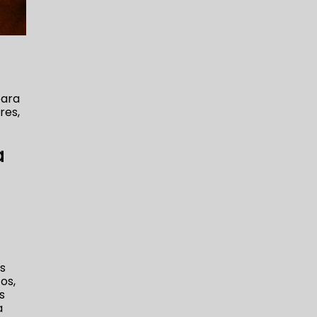
para
res,
a
os
os,
s
a