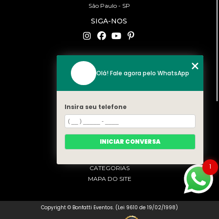
São Paulo - SP
SIGA-NOS
CONTATO
Olá! Fale agora pelo WhatsApp
(11) 94519-2422
contato@bonfattieventos.com.br
Insira seu telefone
MENU
HOME
A BONFATTI
INICIAR CONVERSA
SERVIÇOS
CONTATO
1
CATEGORIAS
MAPA DO SITE
Copyright © Bonfatti Eventos. (Lei 9610 de 19/02/1998)