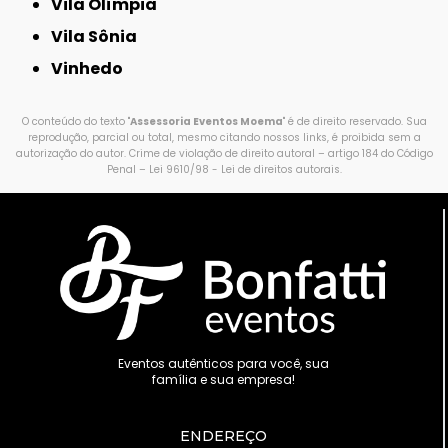
Vila Olímpia
Vila Sônia
Vinhedo
O conteúdo do texto "
Assessoria Eventos Moema
" é de direito reservado. Sua
reprodução, parcial ou total, mesmo citando nossos links, é proibida sem a
autorização do autor. Crime de violação de direito autoral – artigo 184 do Código
Penal –
Lei 9610/98 - Lei de direitos autorais
.
Eventos autênticos para você, sua
família e sua empresa!
ENDEREÇO