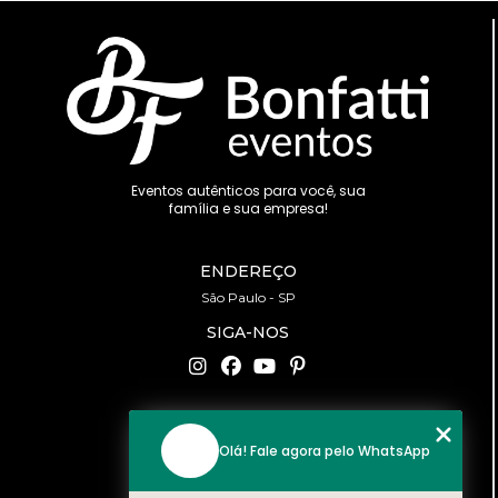
Eventos autênticos para você, sua
família e sua empresa!
ENDEREÇO
São Paulo - SP
SIGA-NOS
CONTATO
Olá! Fale agora pelo WhatsApp
(11) 94519-2422
contato@bonfattieventos.com.br