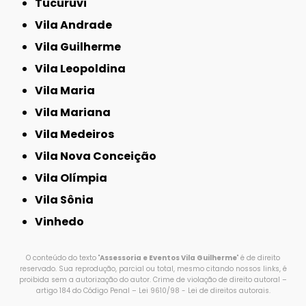
Tucuruvi
Vila Andrade
Vila Guilherme
Vila Leopoldina
Vila Maria
Vila Mariana
Vila Medeiros
Vila Nova Conceição
Vila Olímpia
Vila Sônia
Vinhedo
O conteúdo do texto "
Assessoria e Eventos Vila Guilherme
" é de direito
reservado. Sua reprodução, parcial ou total, mesmo citando nossos links, é
proibida sem a autorização do autor. Crime de violação de direito autoral –
artigo 184 do Código Penal –
Lei 9610/98 - Lei de direitos autorais
.