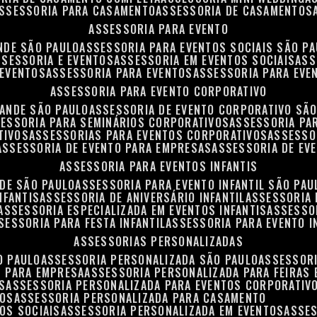
ASSESSORIA PARA CASAMENTO
ASSESSORIA DE CASAMENTOS
ASSESSORIA PARA EVENTO
NDE SÃO PAULO
ASSESSORIA PARA EVENTOS SOCIAIS SÃO P
ASSESSORIA E EVENTOS
ASSESSORIA EM EVENTOS SOCIAIS
AS
 EVENTOS
ASSESSORIA PARA EVENTOS
ASSESSORIA PARA EVE
ASSESSORIA PARA EVENTO CORPORATIVO
RANDE SÃO PAULO
ASSESSORIA DE EVENTO CORPORATIVO SÃ
SESSORIA PARA SEMINÁRIOS CORPORATIVOS
ASSESSORIA P
TIVOS
ASSESSORIAS PARA EVENTOS CORPORATIVOS
ASSESSO
ASSESSORIA DE EVENTO PARA EMPRESAS
ASSESSORIA DE EV
ASSESSORIA PARA EVENTOS INFANTIS
NDE SÃO PAULO
ASSESSORIA PARA EVENTO INFANTIL SÃO PAU
NFANTIS
ASSESSORIA DE ANIVERSÁRIO INFANTIL
ASSESSORIA 
ASSESSORIA ESPECIALIZADA EM EVENTOS INFANTIS
ASSESSO
SSESSORIA PARA FESTA INFANTIL
ASSESSORIA PARA EVENTO I
ASSESSORIAS PERSONALIZADAS
O PAULO
ASSESSORIA PERSONALIZADA SÃO PAULO
ASSESSOR
S PARA EMPRESA
ASSESSORIA PERSONALIZADA PARA FEIRAS
S
ASSESSORIA PERSONALIZADA PARA EVENTOS CORPORATIV
TOS
ASSESSORIA PERSONALIZADA PARA CASAMENTO
OS SOCIAIS
ASSESSORIA PERSONALIZADA EM EVENTOS
ASSE