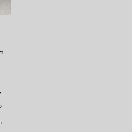
um
e
.
o
s
o.