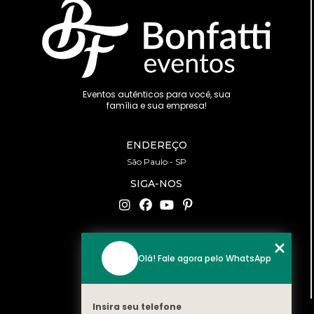
Eventos autênticos para você, sua
família e sua empresa!
ENDEREÇO
São Paulo - SP
SIGA-NOS
CONTATO
Olá! Fale agora pelo WhatsApp
(11) 94519-2422
contato@bonfattieventos.com.br
Insira seu telefone