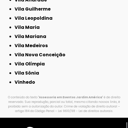
Vila Guilherme
Vila Leopoldina
Vila Maria
Vila Mariana
Vila Medeiros
Vila Nova Conceição
Vila Olímpia
Vila Sônia
Vinhedo
O conteúdo do texto "
Assessoria em Eventos Jardim América
" é de direito
reservado. Sua reprodução, parcial ou total, mesmo citando nossos links, é
proibida sem a autorização do autor. Crime de violação de direito autoral –
artigo 184 do Código Penal –
Lei 9610/98 - Lei de direitos autorais
.