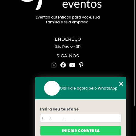
Eventos autênticos para você, sua
família e sua empresa!
ENDEREÇO
São Paulo - SP
SIGA-NOS
CONTATO
Olá! Fale agora pelo WhatsApp
(11) 94519-2422
contato@bonfattieventos.com.br
Insira seu telefone
MENU
HOME
A BONFATTI
INICIAR CONVERSA
SERVIÇOS