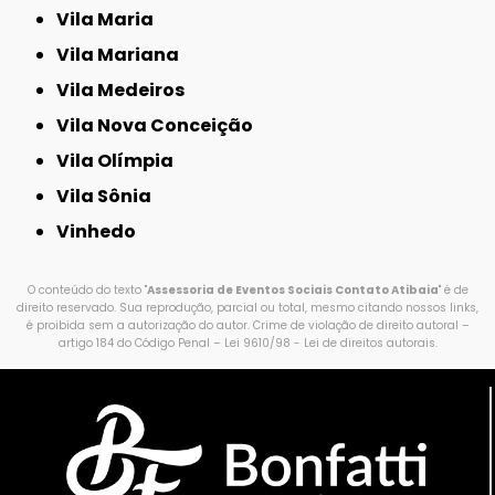
Vila Maria
Vila Mariana
Vila Medeiros
Vila Nova Conceição
Vila Olímpia
Vila Sônia
Vinhedo
O conteúdo do texto "
Assessoria de Eventos Sociais Contato Atibaia
" é de
direito reservado. Sua reprodução, parcial ou total, mesmo citando nossos links,
é proibida sem a autorização do autor. Crime de violação de direito autoral –
artigo 184 do Código Penal –
Lei 9610/98 - Lei de direitos autorais
.