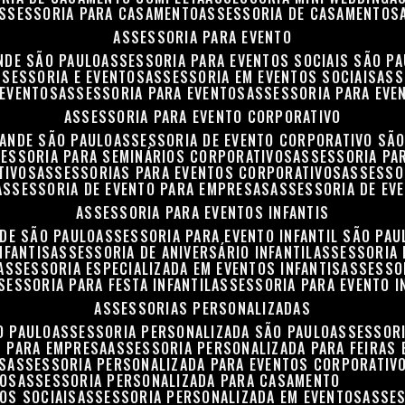
ASSESSORIA PARA CASAMENTO
ASSESSORIA DE CASAMENTOS
ASSESSORIA PARA EVENTO
NDE SÃO PAULO
ASSESSORIA PARA EVENTOS SOCIAIS SÃO P
ASSESSORIA E EVENTOS
ASSESSORIA EM EVENTOS SOCIAIS
AS
 EVENTOS
ASSESSORIA PARA EVENTOS
ASSESSORIA PARA EVE
ASSESSORIA PARA EVENTO CORPORATIVO
RANDE SÃO PAULO
ASSESSORIA DE EVENTO CORPORATIVO SÃ
SESSORIA PARA SEMINÁRIOS CORPORATIVOS
ASSESSORIA P
TIVOS
ASSESSORIAS PARA EVENTOS CORPORATIVOS
ASSESSO
ASSESSORIA DE EVENTO PARA EMPRESAS
ASSESSORIA DE EV
ASSESSORIA PARA EVENTOS INFANTIS
NDE SÃO PAULO
ASSESSORIA PARA EVENTO INFANTIL SÃO PAU
NFANTIS
ASSESSORIA DE ANIVERSÁRIO INFANTIL
ASSESSORIA 
ASSESSORIA ESPECIALIZADA EM EVENTOS INFANTIS
ASSESSO
SSESSORIA PARA FESTA INFANTIL
ASSESSORIA PARA EVENTO I
ASSESSORIAS PERSONALIZADAS
O PAULO
ASSESSORIA PERSONALIZADA SÃO PAULO
ASSESSOR
S PARA EMPRESA
ASSESSORIA PERSONALIZADA PARA FEIRAS
S
ASSESSORIA PERSONALIZADA PARA EVENTOS CORPORATIV
TOS
ASSESSORIA PERSONALIZADA PARA CASAMENTO
OS SOCIAIS
ASSESSORIA PERSONALIZADA EM EVENTOS
ASSE