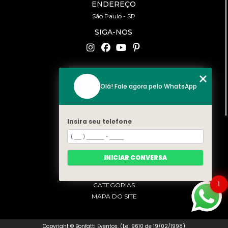
ENDEREÇO
São Paulo - SP
SIGA-NOS
CONTATO
Olá! Fale agora pelo WhatsApp
(11) 94519-2422
contato@bonfattieventos.com.br
Insira seu telefone
MENU
HOME
A BONFATTI
INICIAR CONVERSA
SERVIÇOS
CONTATO
1
CATEGORIAS
MAPA DO SITE
Copyright © Bonfatti Eventos. (Lei 9610 de 19/02/1998)