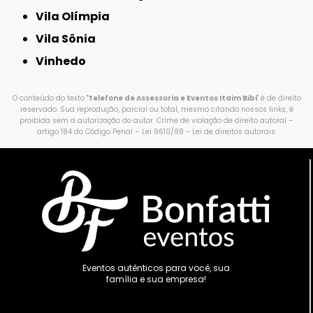
Vila Olímpia
Vila Sônia
Vinhedo
O conteúdo do texto "
Telefone de Assessoria e Eventos Itaim Bibi
" é de direito
reservado. Sua reprodução, parcial ou total, mesmo citando nossos links, é
proibida sem a autorização do autor. Crime de violação de direito autoral –
artigo 184 do Código Penal –
Lei 9610/98 - Lei de direitos autorais
.
Eventos autênticos para você, sua
família e sua empresa!