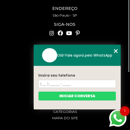
ENDEREÇO
São Paulo - SP
SIGA-NOS
CONTATO
Olá! Fale agora pelo WhatsApp
(11) 94519-2422
contato@bonfattieventos.com.br
Insira seu telefone
MENU
HOME
A BONFATTI
INICIAR CONVERSA
SERVIÇOS
CONTATO
1
CATEGORIAS
MAPA DO SITE