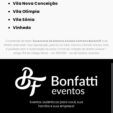
Vila Nova Conceição
Vila Olímpia
Vila Sônia
Vinhedo
O conteúdo do texto "
Assessoria de Eventos Sociais Contato Butantã
" é de
direito reservado. Sua reprodução, parcial ou total, mesmo citando nossos links,
é proibida sem a autorização do autor. Crime de violação de direito autoral –
artigo 184 do Código Penal –
Lei 9610/98 - Lei de direitos autorais
.
Eventos autênticos para você, sua
família e sua empresa!