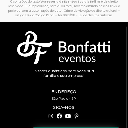
O conteúdo do texto "
Assessoria de Eventos Sociais Belém
" é de direito
reservado. Sua reprodução, parcial ou total, mesmo citando nossos links, é
proibida sem a autorização do autor. Crime de violação de direito autoral –
artigo 184 do Código Penal –
Lei 9610/98 - Lei de direitos autorais
.
Eventos autênticos para você, sua
família e sua empresa!
ENDEREÇO
São Paulo - SP
SIGA-NOS