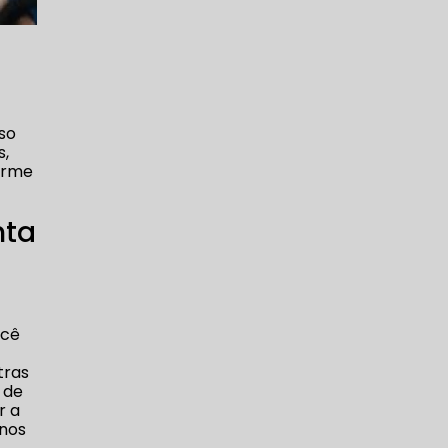
so
s,
orme
nta
ocê
,
tras
 de
r a
rnos